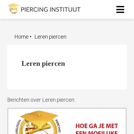
ngen
Home
Leren piercen
 Policy
Leren piercen
oneel
onele
s zijn
kelijk om
Berichten over Leren piercen:
bsite te
ken. Ze
 gebruikt
asisfuncties
der deze