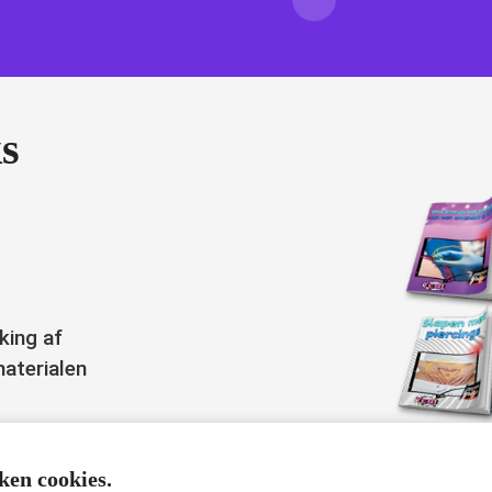
s
king af
materialen
ken cookies.