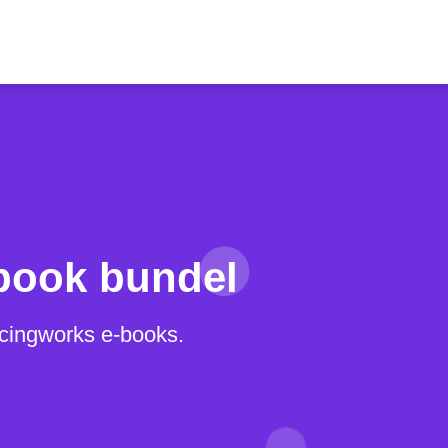
-book bundel
rcingworks e-books.