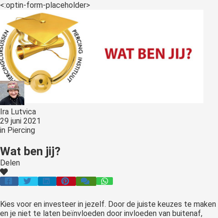
s kan de
<:optin-form-placeholder>
e niet
oneren.
ieken
ische
s worden
kt om
em
tie te
Ira Lutvica
29 juni 2021
elen over
in
Piercing
drag van
zoeker op
Wat ben jij?
site.
Delen
ing
ingcookies
 gebruikt
Kies voor en investeer in jezelf. Door de juiste keuzes te maken
en je niet te laten beïnvloeden door invloeden van buitenaf,
oekers te