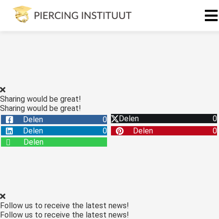
ngen
 Policy
Sharing would be great!
Sharing would be great!
oneel
Delen
0
Delen
0
onele
Delen
0
Delen
0
s zijn
Delen
kelijk om
bsite te
ken. Ze
 gebruikt
asisfuncties
Follow us to receive the latest news!
der deze
Follow us to receive the latest news!