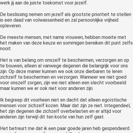
werk jij aan de juiste toekomst voor jezelf.
 op de
e. Hierdoor
De beslissing nemen om jezelf als grootste prioriteit te stellen
 website-
is een daad van volwassenheid en zal persoonlijke vrijheid
opleveren.
ren
nte
De meeste mensen, met name vrouwen, hebben moeite met
enties
het maken van deze keuze en sommigen bereiken dit punt zelfs
gebaseerd
nooit.
 gedrag van
Het is van belang om onszelf te beschermen, verzorgen en op
ezoeker.
te bouwen, alleen al vanwege degenen die belangrijk voor ons
zijn. Op deze manier kunnen we ook onze dierbaren te leren
zichzelf te beschermen en verzorgen. Wanneer we niet goed
uren
voor onszelf zorgen, zijn we niet alleen een slecht voorbeeld
maar kunnen we er ook niet voor anderen zijn.
Ik begreep dit voorheen niet en dacht dat alleen egoïstische
mensen voor zichzelf kozen. Maar dat zijn ze niet. Integendeel,
het zijn degenen die zichzelf overbelasten en er altijd voor
anderen zijn terwijl dit ten koste van hun zelf gaat.
Het betreurt me dat ik een paar goede jaren heb gespendeerd