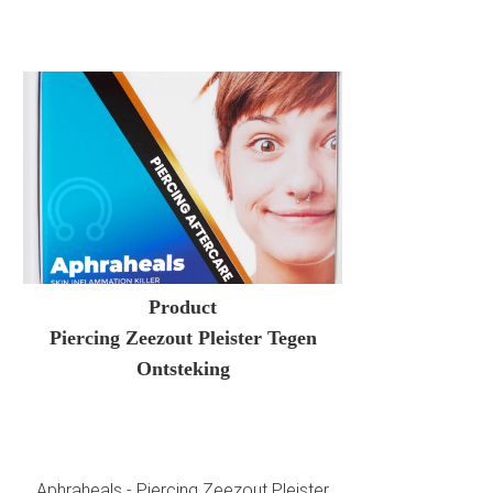
Product
Piercing Zeezout Pleister Tegen
Ontsteking
Aphraheals - Piercing Zeezout Pleister