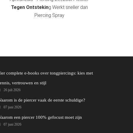
Tegen Ontstekin
g Werkt sneller dan
Piercing Spray
ier complete e-books over tongpiercings: kies met
ennis, vertrouwen en stijl
26 juli 2026
aarom is de piercer vaak de eerste schuldige?
07 juni 2026
aarom een piercer 100% gefocust moet zijn
07 juni 2026