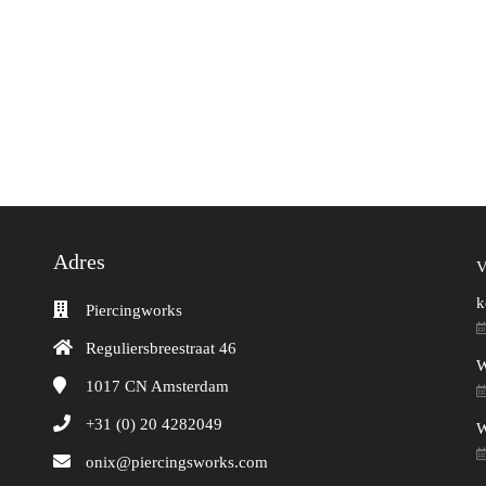
Adres
V
k
Piercingworks
Reguliersbreestraat 46
W
1017 CN
Amsterdam
+31 (0) 20 4282049
W
onix@piercingsworks.com