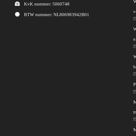
W
KvK nummer: 5060748
v
BTW nummer: NL806983942B01
W
e
W
h
P
M
t
M