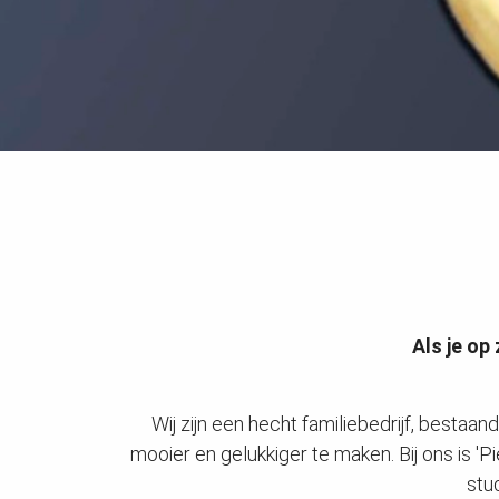
ezoeker.
Voorkeuren opslaan
Als je op
Wij zijn een hecht familiebedrijf, best
mooier en gelukkiger te maken. Bij ons is 
stu